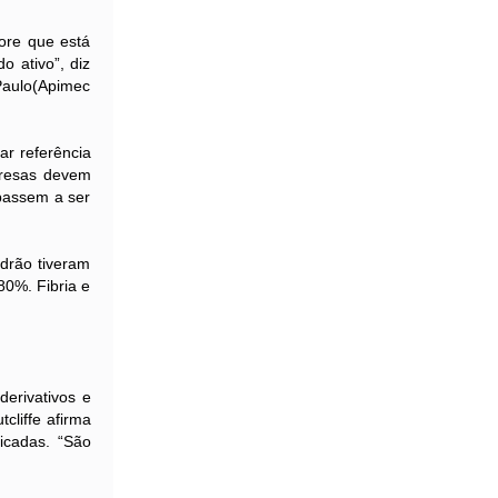
re que está
 ativo”, diz
 Paulo(Apimec
r referência
mpresas devem
 passem a ser
rão tiveram
80%. Fibria e
rivativos e
cliffe afirma
icadas. “São