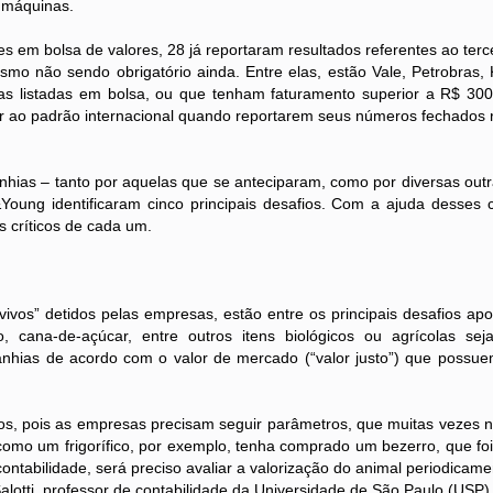
 máquinas.
olsa de valores, 28 já reportaram resultados referentes ao tercei
 não sendo obrigatório ainda. Entre elas, estão Vale, Petrobras, K
as listadas em bolsa, ou que tenham faturamento superior a R$ 300
r ao padrão internacional quando reportarem seus números fechados 
 – tanto por aquelas que se anteciparam, como por diversas outr
oung identificaram cinco principais desafios. Com a ajuda desses c
s críticos de cada um.
 detidos pelas empresas, estão entre os principais desafios apo
, cana-de-açúcar, entre outros itens biológicos ou agrícolas sej
nhias de acordo com o valor de mercado (“valor justo”) que possuem
pois as empresas precisam seguir parâmetros, que muitas vezes n
como um frigorífico, por exemplo, tenha comprado um bezerro, que f
ontabilidade, será preciso avaliar a valorização do animal periodicame
lotti, professor de contabilidade da Universidade de São Paulo (USP)