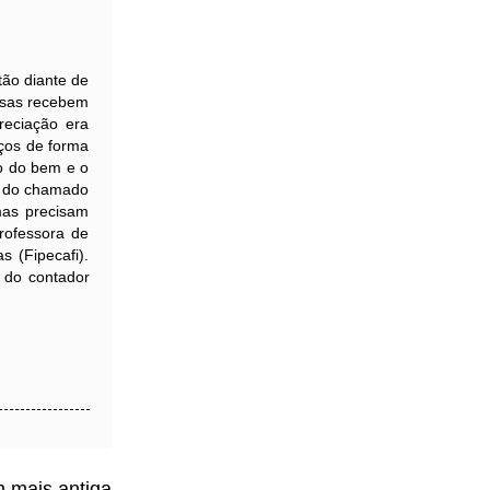
ão diante de
esas recebem
reciação era
nços de forma
so do bem e o
e do chamado
mas precisam
rofessora de
 (Fipecafi).
e do contador
 mais antiga