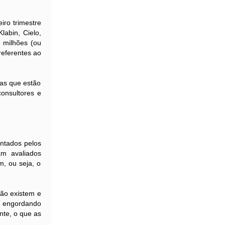
ro trimestre
labin, Cielo,
 milhões (ou
referentes ao
as que estão
onsultores e
ntados pelos
am avaliados
, ou seja, o
ão existem e
oi engordando
nte, o que as
.