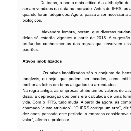
De todas, o ponto mais crítico é a atribuição do valor
seriam vendidos na data no mercado. Antes do IFRS, os ati
quando foram adquiridos. Agora, passa a ser necessária 
biológicos.
Alexandre lembra, porém, que diversas mudanças rel
delas só estarão vigentes a partir de 2013. A sugestã
profundos conhecimentos das regras que envolvem ess
padrões.
Ativos imobilizados
Os ativos imobilizados são o conjunto de bens e di
tangíveis, ou seja, que podem ser tocados, como edi
melhorias feitos em bens alugados ou arrendados.
Na regra antiga, as empresas atribuíam os valores de ati
disso, a depreciação dos bens era calculada de uma form
vida. Com o IFRS, tudo muda. A partir de agora, as comp
chamado “custo atribuído”. “O IFRS corrige um erro”, diz 
dez anos, passado este período, a empresa considerava qu
valor”, afirma o professor.