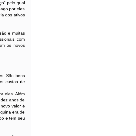
o” pelo qual
pago por eles
ia dos ativos
são e muitas
ssionais com
com os novos
es. São bens
os custos de
or eles. Além
s dez anos de
 novo valor é
áquina era de
ndo e tem seu