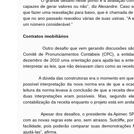
O grande desafio neste ponto é a avaliação constant
capazes de gerar valores ou não”, diz Alexandre. Caso s
que fazer uma reavaliação para baixo, que é chamada de 
que no ano passado reavaliou várias de suas usinas. “A e
um número considerável.”
Contratos imobiliários
Outro desafio que vem gerando discussões são os con
Comitê de Pronunciamentos Contábeis (CPC), a entidad
dezembro de 2010 uma orientação para ajudá-las a enten
interpretar as leis, que não deixavam claro como as recei
A dúvida das construtoras era o momento em que a rec
possível interpretação da nova norma era de que a oca
leitura da norma levava à conclusão de que a receita de
duas interpretações eram possíveis. Mas, segundo e
contabilização da receita enquanto o projeto está em and
Apesar dos desafios, o presidente da Apimec SP acre
com as novas regras este ano, sem atrasos. Sutcliffe, po
facilidade, pois poderão comparar suas demonstrações f
ajudá-las”, afirma.