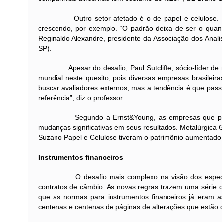
Outro setor afetado é o de papel e celulose. Pela
crescendo, por exemplo. “O padrão deixa de ser o quant
Reginaldo Alexandre, presidente da Associação dos Anali
SP).
Apesar do desafio, Paul Sutcliffe, sócio-líder de mer
mundial neste quesito, pois diversas empresas brasileir
buscar avaliadores externos, mas a tendência é que pas
referência”, diz o professor.
Segundo a Ernst&Young, as empresas que possuem 
mudanças significativas em seus resultados. Metalúrgica G
Suzano Papel e Celulose tiveram o patrimônio aumentado
Instrumentos financeiros
O desafio mais complexo na visão dos especialista
contratos de câmbio. As novas regras trazem uma série de
que as normas para instrumentos financeiros já eram as
centenas e centenas de páginas de alterações que estão 