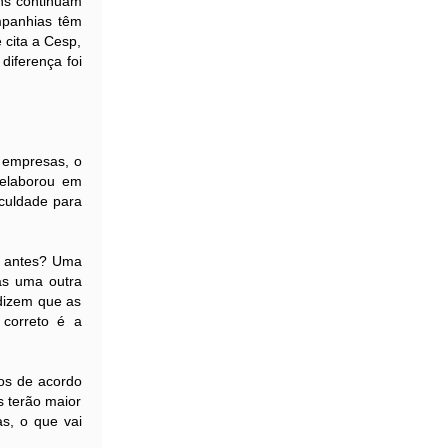
ns continuam
ompanhias têm
 cita a Cesp,
diferença foi
 empresas, o
 elaborou em
culdade para
u antes? Uma
as uma outra
 dizem que as
 correto é a
os de acordo
s terão maior
as, o que vai