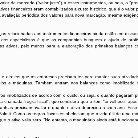
 de mercado (“valor justo”) a esses instrumentos, ou seja, o “preç
vos financeiros eram contabilizados a custo histórico, que é o valor 
a avaliação periódica dos valores para nova marcação, mesma exigênc
acionadas aos instrumentos financeiros ainda estão em discus
o dos especialistas é que as companhias busquem a ajuda de profi
es ativos, pelo menos para a elaboração dos primeiros balanços 
reitos que as empresas precisam ter para manter suas atividad
fícios e máquinas. Também entram nos balanços como imobilizado 
vos imobilizados de acordo com o custo, ou seja, o quanto pagaram p
a chamada “regra fiscal”, que considera que o item “envelhece” apó
anhias precisam avaliar o quanto o ativo depreciou a cada ano. Esse
Salotti. Como as regras fiscais estabeleciam que a vida útil de uma m
e o ativo valia zero. “No entanto, o maquinário ainda está funciona