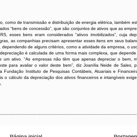
de transmissão e distribuição de energia elétrica, também est
ados “bens de concessão”, que são conjuntos de ativos que as empr
RS, esses bens eram considerados “ativos imobilizados”, cuja dep
 regras, as companhias precisam apresentar esses itens em seus bala
os”, dependendo de alguns critérios, como a atividade da empresa, o u
 a depreciação é calculada de uma forma mais complexa, que depend
al de um ativo. “As empresas não têm que apenas depreciar o bem, 
te para avaliar o valor deste bem”, diz Joanília Neide de Sales, p
Fundação Instituto de Pesquisas Contábeis, Atuariais e Financeiras
 o cálculo da depreciação dos ativos financeiros e intangíveis exig
.
Página inicial
Postagem