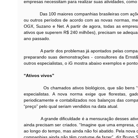
empresas necessitam para realizar suas atividades, como
Das 100 maiores companhias brasileiras com ações em b
ou outros períodos de acordo com as novas normas, mesmo
OGX, Suzano e Net. A partir de agora, todas as empres
ativos que superem R$ 240 milhões), precisam se adequa
ano passado.
A partir dos problemas já apontados pelas companhias
preparando suas demonstrações - consultores da Ernst&Y
outros especialistas, o iG mostra abaixo exemplos e ponto
“Ativos vivos”
Os chamados ativos biológicos, que são bens “vivos”
especialistas. A nova norma exige que florestas, gado
periodicamente e contabilizados nos balanços das compa
“preço” pelo qual seriam vendidos na data atual.
A grande dificuldade é a mensuração desses ativos, 
ainda precisam ser criados. “Imagine que uma empresa, 
ao longo do tempo, mas ainda não foi abatido. Pela nova c
companhias ainda não têm costume de fazer”, diz Bruno Sa