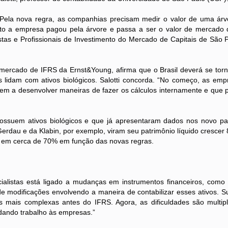
 nova regra, as companhias precisam medir o valor de uma árvo
o a empresa pagou pela árvore e passa a ser o valor de mercado do
stas e Profissionais de Investimento do Mercado de Capitais de São
cado de IFRS da Ernst&Young, afirma que o Brasil deverá se torna
as lidam com ativos biológicos. Salotti concorda. “No começo, as e
sem a desenvolver maneiras de fazer os cálculos internamente e que
ativos biológicos e que já apresentaram dados nos novo pad
erdau e da Klabin, por exemplo, viram seu patrimônio líquido crescer 
 em cerca de 70% em função das novas regras.
s está ligado a mudanças em instrumentos financeiros, como de
 modificações envolvendo a maneira de contabilizar esses ativos. Sut
 mais complexas antes do IFRS. Agora, as dificuldades são multipl
dando trabalho às empresas.”