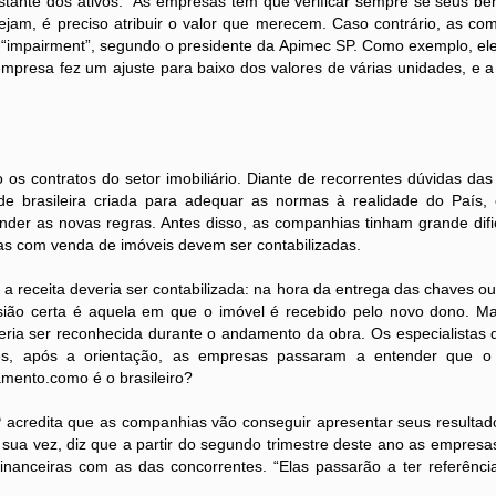
e dos ativos. “As empresas têm que verificar sempre se seus be
ejam, é preciso atribuir o valor que merecem. Caso contrário, as c
“impairment”, segundo o presidente da Apimec SP. Como exemplo, ele
mpresa fez um ajuste para baixo dos valores de várias unidades, e a 
tratos do setor imobiliário. Diante de recorrentes dúvidas das
e brasileira criada para adequar as normas à realidade do País,
der as novas regras. Antes disso, as companhias tinham grande difi
tas com venda de imóveis devem ser contabilizadas.
eita deveria ser contabilizada: na hora da entrega das chaves o
sião certa é aquela em que o imóvel é recebido pelo novo dono. M
veria ser reconhecida durante o andamento da obra. Os especialistas
les, após a orientação, as empresas passaram a entender que o
amento.como é o brasileiro?
dita que as companhias vão conseguir apresentar seus resultad
r sua vez, diz que a partir do segundo trimestre deste ano as empresa
inanceiras com as das concorrentes. “Elas passarão a ter referênci