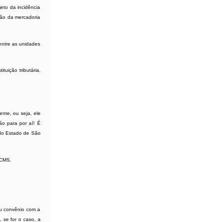
jeto da incidência
ção da mercadoria
entre as unidades
uição tributária,
ente, ou seja, ele
ão para por aí! É
S do Estado de São
ICMS.
ou convênio com a
 se for o caso, a