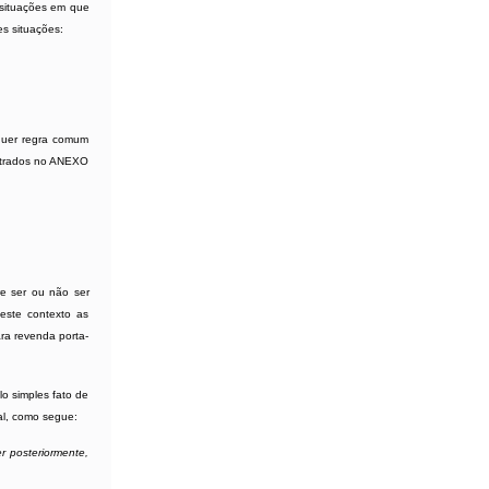
 situações em que
s situações:
lquer regra comum
ontrados no ANEXO
re ser ou não ser
neste contexto as
ara revenda porta-
lo simples fato de
l
, como segue:
r posteriormente,