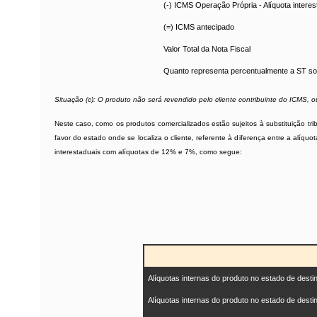
(-) ICMS Operação Própria - Alíquota interes
(=) ICMS antecipado
Valor Total da Nota Fiscal
Quanto representa percentualmente a ST so
Situação (c): O produto não será revendido pelo cliente contribuinte do ICMS, 
Neste caso, como os produtos comercializados estão sujeitos à substituição tri
favor do estado onde se localiza o cliente, referente à diferença entre a alíqu
interestaduais com alíquotas de 12% e 7%, como segue:
Alíquotas internas do produto no estado de desti
Alíquotas internas do produto no estado de desti