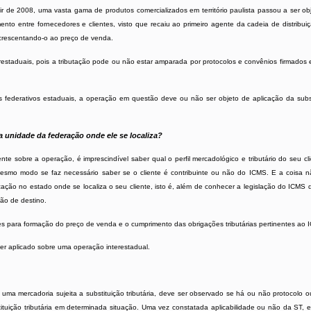
tir de 2008, uma vasta gama de produtos comercializados em território paulista passou a ser ob
nto entre fornecedores e clientes, visto que recaiu ao primeiro agente da cadeia de distribui
crescentando-o ao preço de venda.
restaduais, pois a tributação pode ou não estar amparada por protocolos e convênios firmados 
ederativos estaduais, a operação em questão deve ou não ser objeto de aplicação da substit
ela unidade da federação onde ele se localiza?
 sobre a operação, é imprescindível saber qual o perfil mercadológico e tributário do seu cli
smo modo se faz necessário saber se o cliente é contribuinte ou não do ICMS. E a coisa n
ização no estado onde se localiza o seu cliente, isto é, além de conhecer a legislação do ICM
ão de destino.
tes para formação do preço de venda e o cumprimento das obrigações tributárias pertinentes ao 
er aplicado sobre uma operação interestadual.
a mercadoria sujeita a substituição tributária, deve ser observado se há ou não protocolo 
uição tributária em determinada situação. Uma vez constatada aplicabilidade ou não da ST, e,