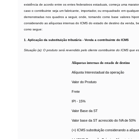
existência de acordo entre os entes federativos estaduais, começa uma maratona
caso o contribuinte seja um fabricante, importador, ou enquadrado em qualquer
demonstradas nos quadros a seguir, onde, tomando como base valores hipotét
considerando as alíquotas internas do ICMS do estado de destino da venda, b
como segue:
1. Aplicação da substituição tributária - Venda a contribuinte do ICMS
Situação (a): O produto será revendido pelo cliente contribuinte do ICMS que e
Alíquotas internas do estado de destino
Alíquota Interestadual da operação
Valor do Produto
Frete
IPI - 15%
Valor Base da ST
Valor base da ST acrescido do IVA de 50%
(+) ICMS substituição considerando a alíquo