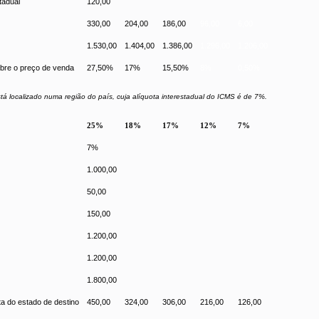
tadual
120,00
330,00
204,00
186,00
96,00
6,00
1.530,00
1.404,00
1.386,00
1.296,00
1.206,00
bre o preço de venda
27,50%
17%
15,50%
8%
0,50%
stá localizado numa região do país, cuja alíquota interestadual do ICMS é de 7%.
25%
18%
17%
12%
7%
7%
1.000,00
50,00
150,00
1.200,00
1.200,00
1.800,00
ta do estado de destino
450,00
324,00
306,00
216,00
126,00