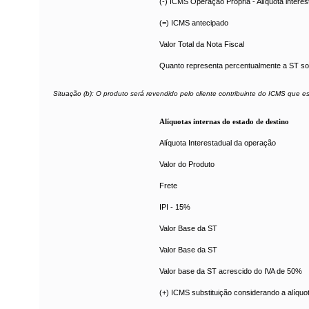
(-) ICMS Operação Própria - Alíquota interes
(=) ICMS antecipado
Valor Total da Nota Fiscal
Quanto representa percentualmente a ST so
Situação (b): O produto será revendido pelo cliente contribuinte do ICMS que e
Alíquotas internas do estado de destino
Alíquota Interestadual da operação
Valor do Produto
Frete
IPI - 15%
Valor Base da ST
Valor Base da ST
Valor base da ST acrescido do IVA de 50%
(+) ICMS substituição considerando a alíquo