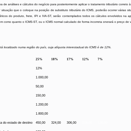
 de análises e cálculos do negócio para posteriormente aplicar o tratamento tributário correto 
 situação que o coloque na posição de substituto tributário do ICMS, poderão ocorrer várias s
icos do produto, frete, IPI e IVA-ST, serão contemplados todos os cálculos envolvidos na 
em como quanto o ICMS-ST, ou o ICMS normal calculado de forma incorreta onerará o preço de 
stá localizado numa região do país, cuja alíquota interestadual do ICMS é de 12%.
25%
18%
17%
12%
7%
12%
1.000,00
50,00
150,00
1.200,00
1.800,00
ta do estado de destino
450,00
324,00
306,00
216,00
126,00