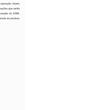
à operação. Assim,
ituações que serão
apuração do ICMS,
venda do produto,