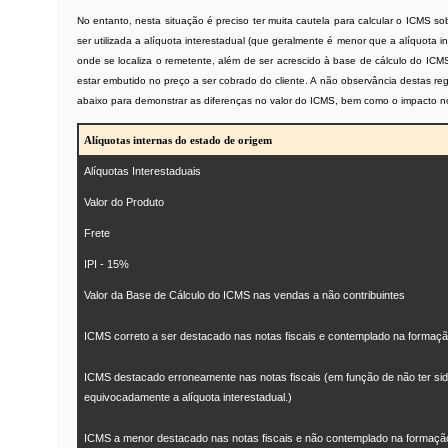
No entanto, nesta situação é preciso ter muita cautela para calcular o ICMS 
ser utilizada a alíquota interestadual (que geralmente é menor que a alíquota 
onde se localiza o remetente, além de ser acrescido à base de cálculo do ICMS
estar embutido no preço a ser cobrado do cliente. A não observância destas re
abaixo para demonstrar as diferenças no valor do ICMS, bem como o impacto nos
Alíquotas internas do estado de origem
Alíquotas Interestaduais
Valor do Produto
Frete
IPI - 15%
Valor da Base de Cálculo do ICMS nas vendas a não contribuintes
ICMS correto a ser destacado nas notas fiscais e contemplado na formaç
ICMS destacado erroneamente nas notas fiscais (em função de não ter sid
equivocadamente a alíquota interestadual.)
ICMS a menor destacado nas notas fiscais e não contemplado na formaçã