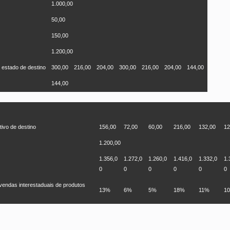
1.000,00
50,00
150,00
1.200,00
 estado de destino
300,00
216,00
204,00
300,00
216,00
204,00
144,00
144,00
tivo de destino
156,00
72,00
60,00
216,00
132,00
12
1.200,00
1.356,0
1.272,0
1.260,0
1.416,0
1.332,0
1.
0
0
0
0
0
0
vendas interestaduais de produtos
13%
6%
5%
18%
11%
1