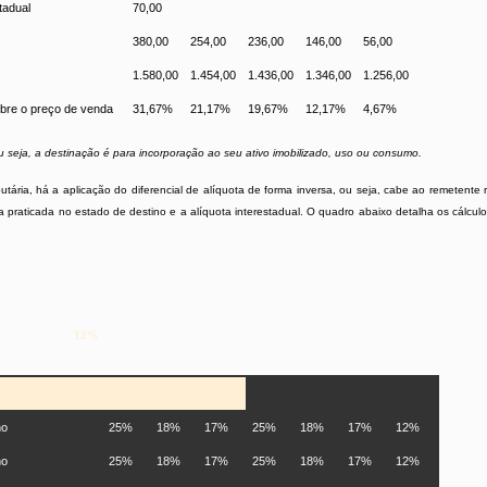
tadual
70,00
380,00
254,00
236,00
146,00
56,00
1.580,00
1.454,00
1.436,00
1.346,00
1.256,00
bre o preço de venda
31,67%
21,17%
19,67%
12,17%
4,67%
ou seja, a destinação é para incorporação ao seu ativo imobilizado, uso ou consumo.
butária, há a aplicação do diferencial de alíquota de forma inversa, ou seja, cabe ao remetente
ota praticada no estado de destino e a alíquota interestadual. O quadro abaixo detalha os cálcu
12%
no
25%
18%
17%
25%
18%
17%
12%
no
25%
18%
17%
25%
18%
17%
12%