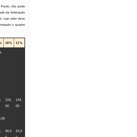
o Paulo, não pode
idade da federação
, cujo valor deve
formatado o quadro
%
18%
12%
%
,
216,
144,
00
00
,00
,
96,0
24,0