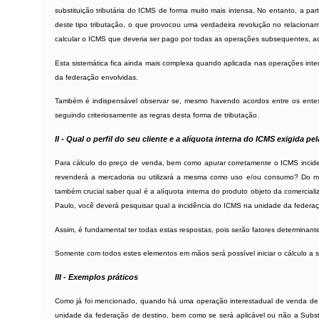
substituição tributária do ICMS de forma muito mais intensa. No entanto, a par
deste tipo tributação, o que provocou uma verdadeira revolução no relacioname
calcular o ICMS que deveria ser pago por todas as operações subsequentes, a
Esta sistemática fica ainda mais complexa quando aplicada nas operações inte
da federação envolvidas.
Também é indispensável observar se, mesmo havendo acordos entre os entes f
seguindo criteriosamente as regras desta forma de tributação.
II - Qual o perfil do seu cliente e a alíquota interna do ICMS exigida p
Para cálculo do preço de venda, bem como apurar corretamente o ICMS incidente
revenderá a mercadoria ou utilizará a mesma como uso e/ou consumo? Do me
também crucial saber qual é a alíquota interna do produto objeto da comercial
Paulo, você deverá pesquisar qual a incidência do ICMS na unidade da federaç
Assim, é fundamental ter todas estas respostas, pois serão fatores determinan
Somente com todos estes elementos em mãos será possível iniciar o cálculo a s
III - Exemplos práticos
Como já foi mencionado, quando há uma operação interestadual de venda de um
unidade da federação de destino, bem como se será aplicável ou não a Substit