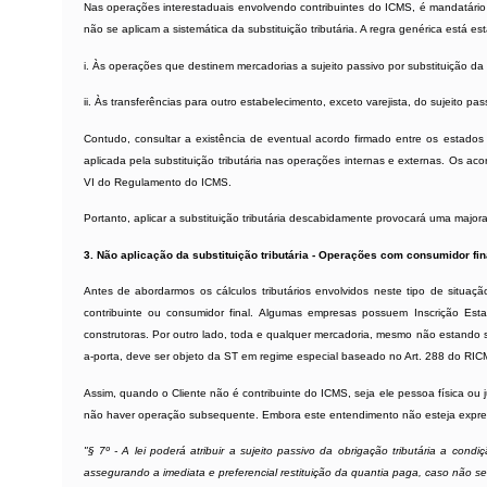
Nas operações interestaduais envolvendo contribuintes do ICMS, é mandatário 
não se aplicam a sistemática da substituição tributária. A regra genérica está e
i. Às operações que destinem mercadorias a sujeito passivo por substituição d
ii. Às transferências para outro estabelecimento, exceto varejista, do sujeito pas
Contudo, consultar a existência de eventual acordo firmado entre os estado
aplicada pela substituição tributária nas operações internas e externas. Os
VI do Regulamento do ICMS.
Portanto, aplicar a substituição tributária descabidamente provocará uma majo
3. Não aplicação da substituição tributária - Operações com consumidor final
Antes de abordarmos os cálculos tributários envolvidos neste tipo de situaç
contribuinte ou consumidor final. Algumas empresas possuem Inscrição Esta
construtoras. Por outro lado, toda e qualquer mercadoria, mesmo não estando suj
a-porta, deve ser objeto da ST em regime especial baseado no
Art. 288 do RI
Assim, quando o Cliente não é contribuinte do ICMS, seja ele pessoa física ou j
não haver operação subsequente. Embora este entendimento não esteja express
"§ 7º - A lei poderá atribuir a sujeito passivo da obrigação tributária a con
assegurando a imediata e preferencial restituição da quantia paga, caso não se r