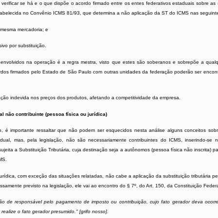
verificar se há e o que dispõe o acordo firmado entre os entes federativos estaduais sobre as
stabelecida no
Convênio ICMS 81/93
, que determina a não aplicação da ST do ICMS nas seguinte
a mesma mercadoria; e
sivo por substituição.
s envolvidos na operação é a regra mestra, visto que estes são soberanos e sobrepõe a qua
 acordos firmados pelo Estado de São Paulo com outras unidades da federação poderão ser enc
ração indevida nos preços dos produtos, afetando a competitividade da empresa.
 não contribuinte (pessoa física ou jurídica)
ão, é importante ressaltar que não podem ser esquecidos nesta análise alguns conceitos sob
dual, mas, pela legislação, não são necessariamente contribuintes do ICMS, inserindo-se 
eita a Substituição Tributária, cuja destinação seja a autônomos (pessoa física não inscrita) p
CMS
.
urídica, com exceção das situações relatadas, não cabe a aplicação da substituição tributária pe
amente previsto na legislação, ele vai ao encontro do § 7º, do
Art. 150, da Constituição Federa
dição de responsável pelo pagamento de imposto ou contribuição, cujo fato gerador deva ocorre
ealize o fato gerador presumido." [grifo nosso].