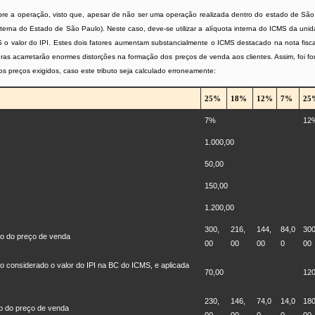
sobre a operação, visto que, apesar de não ser uma operação realizada dentro do estado de Sã
interna do Estado de São Paulo). Neste caso, deve-se utilizar a alíquota interna do ICMS da un
 o valor do IPI. Estes dois fatores aumentam substancialmente o ICMS destacado na nota fiscal
gras acarretarão enormes distorções na formação dos preços de venda aos clientes. Assim, foi 
 preços exigidos, caso este tributo seja calculado erroneamente:
25%
18%
12%
7%
25
7%
12
1.000,00
50,00
150,00
1.200,00
300,
216,
144,
84,0
300
ão do preço de venda
00
00
00
0
00
o considerado o valor do IPI na BC do ICMS, e aplicada
70,00
120
230,
146,
74,0
14,0
180
o do preço de venda