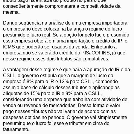
tributo pago na entrada do produto no país o que
conseqüentemente comprometerá a competitividade da
mesma.
Dando seqüência na análise de uma empresa importadora,
o empresário deve colocar na balança o regime do lucro
presumido e lucro real. Se a opção for pelo lucro presumido
essa empresa obterá em uma importação o crédito do IPI e
ICMS que poderão ser usados da venda. Entretanto a
empresa não se valerá do crédito do PIS/ COFINS, já que
nesse regime esses dois tributos são cumulativos.
A vantagem desse regime é que para a apuração do IR e da
CSLL, o governo estipula que a margem de lucro da
empresa é 8% para o IR e 12% para CSLL, compondo
assim a base de cálculo desses tributos e aplicando as
alíquotas de 15% para o IR e 9% para a CSLL,
considerando uma empresa que trabalha com atividade de
venda ou revenda de mercadorias. Dessa forma o valor
pago nesses tributos não vai variar de acordo com as
despesas obtidas no período. O governo vai simplesmente
presumir que o lucro foi esse e tributar em cima do
faturamento.