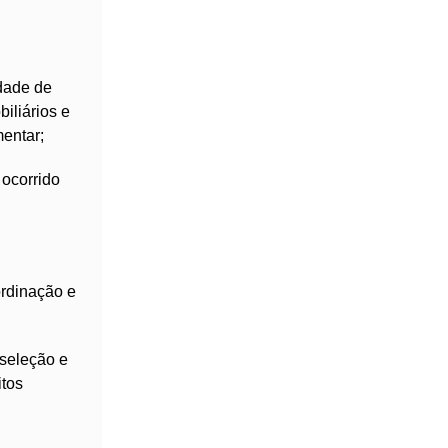
dade de
biliários e
entar;
ocorrido
ordinação e
 seleção e
itos