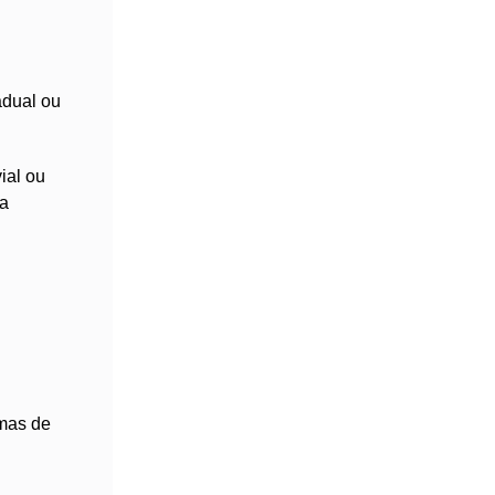
adual ou
ial ou
ea
rmas de