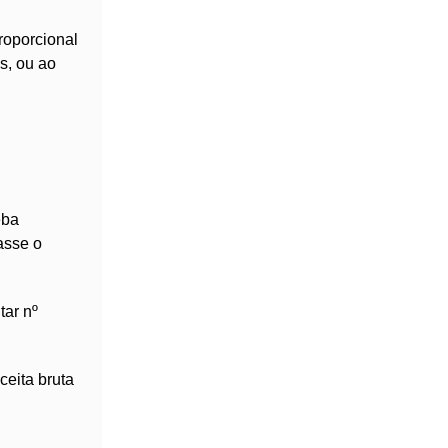
proporcional
s, ou ao
eba
asse o
tar nº
ceita bruta