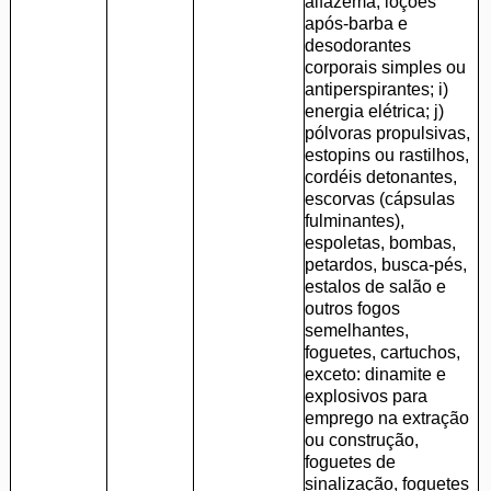
alfazema, loções
após-barba e
desodorantes
corporais simples ou
antiperspirantes; i)
energia elétrica; j)
pólvoras propulsivas,
estopins ou rastilhos,
cordéis detonantes,
escorvas (cápsulas
fulminantes),
espoletas, bombas,
petardos, busca-pés,
estalos de salão e
outros fogos
semelhantes,
foguetes, cartuchos,
exceto: dinamite e
explosivos para
emprego na extração
ou construção,
foguetes de
sinalização, foguetes