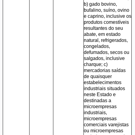
b) gado bovino,
bufalino, suíno, ovino
e caprino, inclusive os
produtos comestíveis
resultantes do seu
abate, em estado
natural, refrigerados,
congelados,
defumados, secos ou
salgados, inclusive
charque; c)
mercadorias saídas
de quaisquer
estabelecimentos
industriais situados
neste Estado e
destinadas a
microempresas
industriais,
microempresas
comerciais varejistas
ou microempresas