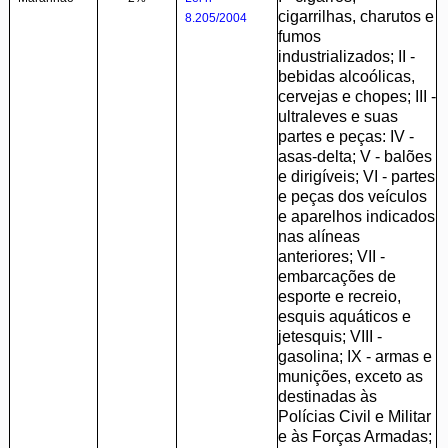
cigarrilhas, charutos e
8.205/2004
fumos
industrializados; II -
bebidas alcoólicas,
cervejas e chopes; III -
ultraleves e suas
partes e peças: IV -
asas-delta; V - balões
e dirigíveis; VI - partes
e peças dos veículos
e aparelhos indicados
nas alíneas
anteriores; VII -
embarcações de
esporte e recreio,
esquis aquáticos e
jetesquis; VIII -
gasolina; IX - armas e
munições, exceto as
destinadas às
Polícias Civil e Militar
e às Forças Armadas;