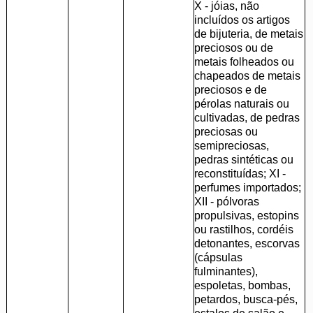
X - jóias, não
incluídos os artigos
de bijuteria, de metais
preciosos ou de
metais folheados ou
chapeados de metais
preciosos e de
pérolas naturais ou
cultivadas, de pedras
preciosas ou
semipreciosas,
pedras sintéticas ou
reconstituídas; XI -
perfumes importados;
XII - pólvoras
propulsivas, estopins
ou rastilhos, cordéis
detonantes, escorvas
(cápsulas
fulminantes),
espoletas, bombas,
petardos, busca-pés,