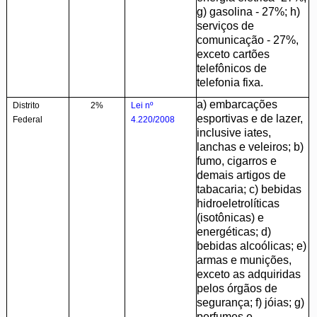
g) gasolina - 27%; h)
serviços de
comunicação - 27%,
exceto cartões
telefônicos de
telefonia fixa.
a) embarcações
Distrito
2%
Lei nº
esportivas e de lazer,
Federal
4.220/2008
inclusive iates,
lanchas e veleiros; b)
fumo, cigarros e
demais artigos de
tabacaria; c) bebidas
hidroeletrolíticas
(isotônicas) e
energéticas; d)
bebidas alcoólicas; e)
armas e munições,
exceto as adquiridas
pelos órgãos de
segurança; f) jóias; g)
perfumes e