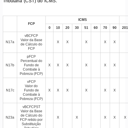
Tributária (CST) do
ICMS
.
ICMS
FCP
0
10
20
30
51
60
70
90
201
vBCFCP
Valor da Base
N17a
X
X
X
X
X
de Cálculo do
FCP
pFCP
Percentual do
N17b
Fundo de
X
X
X
X
X
X
Combate à
Pobreza (FCP)
vFCP
Valor do
N17c
Fundo de
X
X
X
X
X
X
Combate à
Pobreza (FCP)
vBCFCPST
Valor da Base
de Cálculo do
N23a
X
X
X
X
X
FCP retido por
Substituição