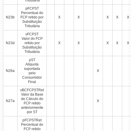
Tributária
pFCPST
Percentual do
N23b
FCP retido por
X
X
X
X
X
Substituição
Tributária
vFCPST
Valor do FCP
N23d
retido por
X
X
X
X
X
Substituição
Tributária
pST
Alíquota
suportada
N26a
X
pelo
Consumidor
Final
vBCFCPSTRet
Valor da Base
de Cálculo do
N27a
X
FCP retido
anteriormente
por ST
pFCPSTRet
Percentual do
FCP retido