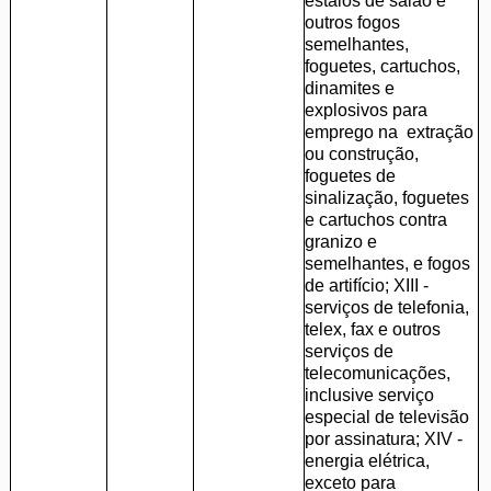
estalos de salão e
outros fogos
semelhantes,
foguetes, cartuchos,
dinamites e
explosivos para
emprego na extração
ou construção,
foguetes de
sinalização, foguetes
e cartuchos contra
granizo e
semelhantes, e fogos
de artifício; XIII -
serviços de telefonia,
telex, fax e outros
serviços de
telecomunicações,
inclusive serviço
especial de televisão
por assinatura; XIV -
energia elétrica,
exceto para