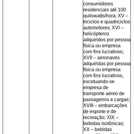
consumidores
residenciais até 100
quilowatts/hora; XV –
triciclos e quadriciclos
automotores; XVI –
helicópteros
adquiridos por pessoa
física ou empresa
com fins lucrativos;
XVII – aeronaves
adquiridas por pessoa
física ou empresa
com fins lucrativos,
excetuando-se
empresa de
transporte aéreo de
passageiros e cargas;
XVIII – embarcações
de esporte e de
recreação; XIX –
bebidas isotônicas;
XX – bebidas