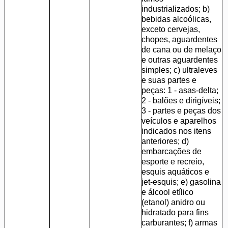
industrializados; b)
bebidas alcoólicas,
exceto cervejas,
chopes, aguardentes
de cana ou de melaço
e outras aguardentes
simples; c) ultraleves
e suas partes e
peças: 1 - asas-delta;
2 - balões e dirigíveis;
3 - partes e peças dos
veículos e aparelhos
indicados nos itens
anteriores; d)
embarcações de
esporte e recreio,
esquis aquáticos e
jet-esquis; e) gasolina
e álcool etílico
(etanol) anidro ou
hidratado para fins
carburantes; f) armas