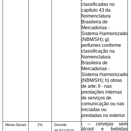
classificadas no
capítulo 43 da
Nomenclatura
Brasileira de
Mercadorias -
Sistema Harmonizado
(NBM/SH); g)
perfumes conforme
classificação na
Nomenclatura
Brasileira de
Mercadorias -
Sistema Harmonizado
(NBM/SH); h) obras
de arte; II - nas
prestações internas
de serviços de
comunicação ou nas
iniciadas ou
prestadas no exterior.
– cervejas sem
I
Minas Gerais
2%
Decreto
álcool e bebidas
46.927/2015