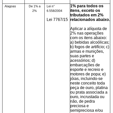
1% para todos os
Alagoas
De 1% a
Lei n°
itens, exceto os
2%
6.558/2004
tributados em 2%
Lei 7767/15
relacionados abaixo.
Aplicar a alíquota de
2% nas operações
com os itens abaixo:
a) bebidas alcoólicas;
b) fogos de artifício; c)
armas e munições,
suas partes e
acessórios; d)
embarcações de
esporte e recreio e
motores de popa; e)
jóias, incluindo-se
neste conceito toda
peça de ouro, platina
ou prata associada a
ouro, incrustada ou
não, de pedra
preciosa e
semipreciosa e/ou