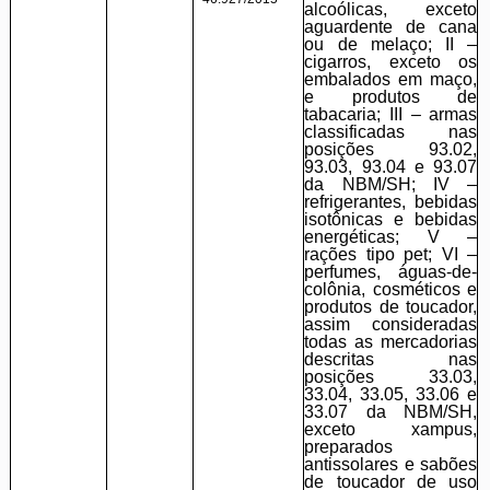
alcoólicas, exceto
aguardente de cana
ou de melaço; II –
cigarros, exceto os
embalados em maço,
e produtos de
tabacaria; III – armas
classificadas nas
posições 93.02,
93.03, 93.04 e 93.07
da NBM/SH; IV –
refrigerantes, bebidas
isotônicas e bebidas
energéticas; V –
rações tipo pet; VI –
perfumes, águas-de-
colônia, cosméticos e
produtos de toucador,
assim consideradas
todas as mercadorias
descritas nas
posições 33.03,
33.04, 33.05, 33.06 e
33.07 da NBM/SH,
exceto xampus,
preparados
antissolares e sabões
de toucador de uso