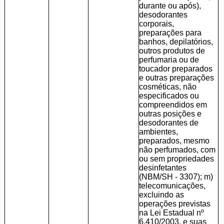
durante ou após),
desodorantes
corporais,
preparações para
banhos, depilatórios,
outros produtos de
perfumaria ou de
toucador preparados
e outras preparações
cosméticas, não
especificados ou
compreendidos em
outras posições e
desodorantes de
ambientes,
preparados, mesmo
não perfumados, com
ou sem propriedades
desinfetantes
(NBM/SH - 3307); m)
telecomunicações,
excluindo as
operações previstas
na Lei Estadual nº
6.410/2003, e suas