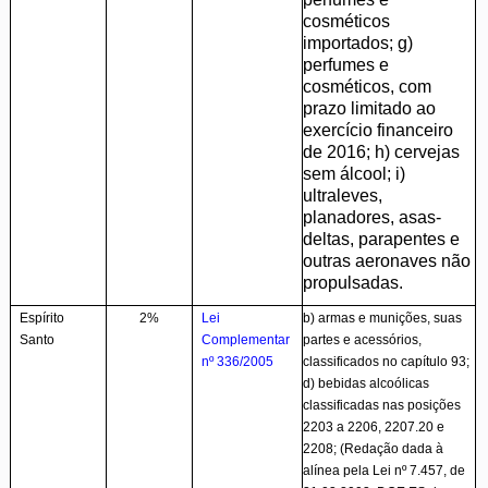
cosméticos
importados;
g)
perfumes e
cosméticos, com
prazo limitado ao
exercício financeiro
de 2016; h) cervejas
sem álcool; i)
ultraleves,
planadores, asas-
deltas, parapentes e
outras aeronaves não
propulsadas.
Espírito
2%
Lei
b) armas e munições, suas
Santo
Complementar
partes e acessórios,
nº 336/2005
classificados no capítulo 93;
d) bebidas alcoólicas
classificadas nas posições
2203 a 2206, 2207.20 e
2208; (Redação dada à
alínea pela Lei nº 7.457, de