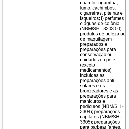
charuto, cigarrilha,
fumo, cachimbos,
cigarreiras, piteiras e
isqueiros; l) perfumes
e águas-de-colônia
(NBM/SH - 3303.00);
produtos de beleza ou
de maquilagem
preparados e
preparações para
conservação ou
cuidados da pele
(exceto
medicamentos),
incluídas as
preparações anti-
solares e os
bronzeadores e as
preparações para
manicuros e
pedicuros (NBM/SH -
3304); preparações
capilares (NBM/SH -
3305); preparações
para barbear (antes,