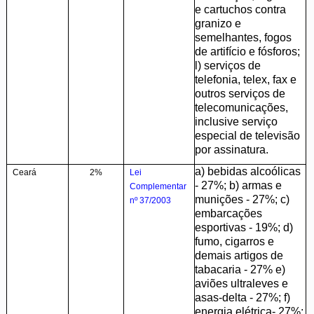
e cartuchos contra
granizo e
semelhantes, fogos
de artifício e fósforos;
l) serviços de
telefonia, telex, fax e
outros serviços de
telecomunicações,
inclusive serviço
especial de televisão
por assinatura.
a) bebidas alcoólicas
Ceará
2%
Lei
- 27%; b) armas e
Complementar
munições - 27%; c)
nº 37/2003
embarcações
esportivas - 19%; d)
fumo, cigarros e
demais artigos de
tabacaria - 27% e)
aviões ultraleves e
asas-delta - 27%; f)
energia elétrica- 27%;