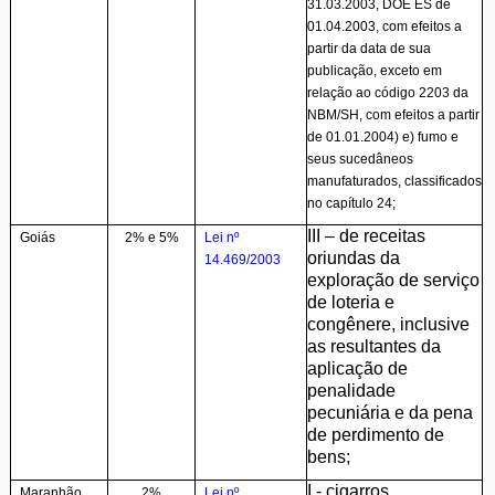
31.03.2003, DOE ES de
01.04.2003, com efeitos a
partir da data de sua
publicação, exceto em
relação ao código 2203 da
NBM/SH, com efeitos a partir
de 01.01.2004) e) fumo e
seus sucedâneos
manufaturados, classificados
no capítulo 24;
III – de receitas
Goiás
2% e 5%
Lei nº
oriundas da
14.469/2003
exploração de serviço
de loteria e
congênere, inclusive
as resultantes da
aplicação de
penalidade
pecuniária e da pena
de perdimento de
bens;
I - cigarros,
Maranhão
2%
Lei nº