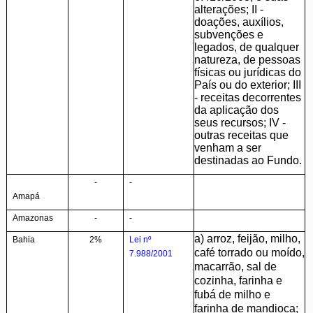
alterações; II -
doações, auxílios,
subvenções e
legados, de qualquer
natureza, de pessoas
físicas ou jurídicas do
País ou do exterior; III
- receitas decorrentes
da aplicação dos
seus recursos; IV -
outras receitas que
venham a ser
destinadas ao Fundo.
-
-
Amapá
Amazonas
-
-
a) arroz, feijão, milho,
Bahia
2%
Lei nº
café torrado ou moído,
7.988/2001
macarrão, sal de
cozinha, farinha e
fubá de milho e
farinha de mandioca;