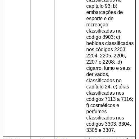
capítulo 93; b)
embarcações de
esporte e de
recreação,
classificadas no
código 8903; c)
bebidas classificadas
nos códigos 2203,
2204, 2205, 2206,
2207 e 2208; d)
cigarro, fumo e seus
derivados,
classificados no
capítulo 24; e) jóias
classificadas nos
códigos 7113 a 7116;
f) cosméticos e
perfumes
classificados nos
códigos 3303, 3304,
3305 e 3307.