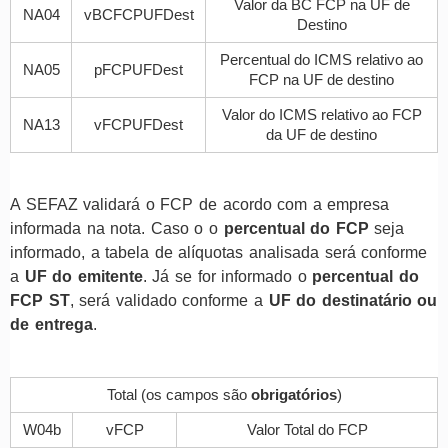
Valor da BC FCP na UF de
NA04
vBCFCPUFDest
Destino
Percentual do ICMS relativo ao
NA05
pFCPUFDest
FCP na UF de destino
Valor do ICMS relativo ao FCP
NA13
vFCPUFDest
da UF de destino
A SEFAZ validará o FCP de acordo com a empresa
informada na nota. Caso o o
percentual do FCP
seja
informado
, a tabela de alíquotas analisada será conforme
a
UF do emitente
. Já se for informado o
percentual do
FCP ST
, será validado conforme a
UF do destinatário ou
de entrega
.
Total (os campos são
obrigatórios
)
W04b
vFCP
Valor Total do FCP