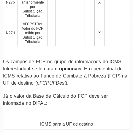
N27b
anteriormente
X
por
Substituição
Tributária
vFCPSTRet
Valor do FCP
N27d
retido por
X
Substituição
Tributária
Os campos de FCP no grupo de informações do ICMS
Interestadual se tornaram
opcionais
. E o percentual do
ICMS relativo ao Fundo de Combate à Pobreza (FCP) na
UF de destino (
pFCPUFDest
).
Já o
valor da Base de Cálculo do FCP deve ser
informada no
DIFAL
:
ICMS para a UF de destino