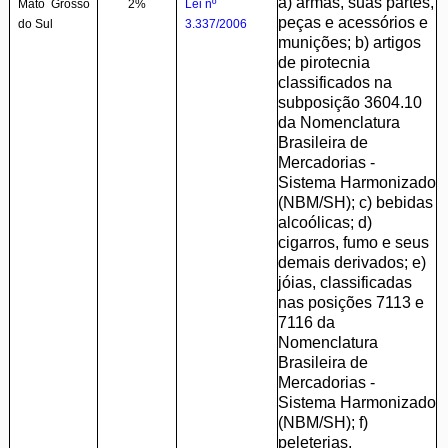
a) armas, suas partes,
Mato Grosso
2%
Lei nº
peças e acessórios e
do Sul
3.337/2006
munições; b) artigos
de pirotecnia
classificados na
subposição 3604.10
da Nomenclatura
Brasileira de
Mercadorias -
Sistema Harmonizado
(NBM/SH); c) bebidas
alcoólicas; d)
cigarros, fumo e seus
demais derivados; e)
jóias, classificadas
nas posições 7113 e
7116 da
Nomenclatura
Brasileira de
Mercadorias -
Sistema Harmonizado
(NBM/SH); f)
peleterias,