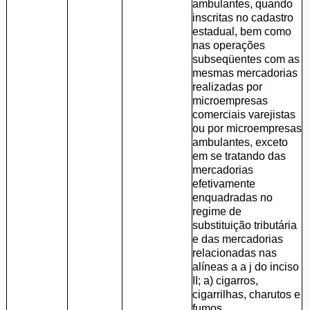
ambulantes, quando
inscritas no cadastro
estadual, bem como
nas operações
subseqüentes com as
mesmas mercadorias
realizadas por
microempresas
comerciais varejistas
ou por microempresas
ambulantes, exceto
em se tratando das
mercadorias
efetivamente
enquadradas no
regime de
substituição tributária
e das mercadorias
relacionadas nas
alíneas a a j do inciso
II; a) cigarros,
cigarrilhas, charutos e
fumos