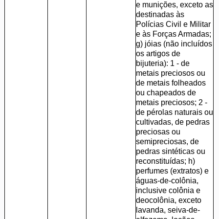
e munições, exceto as
destinadas às
Polícias Civil e Militar
e às Forças Armadas;
g) jóias (não incluídos
os artigos de
bijuteria): 1 - de
metais preciosos ou
de metais folheados
ou chapeados de
metais preciosos; 2 -
de pérolas naturais ou
cultivadas, de pedras
preciosas ou
semipreciosas, de
pedras sintéticas ou
reconstituídas; h)
perfumes (extratos) e
águas-de-colônia,
inclusive colônia e
deocolônia, exceto
lavanda, seiva-de-