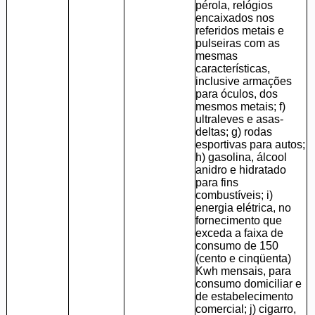
pérola, relógios
encaixados nos
referidos metais e
pulseiras com as
mesmas
características,
inclusive armações
para óculos, dos
mesmos metais; f)
ultraleves e asas-
deltas; g) rodas
esportivas para autos;
h) gasolina, álcool
anidro e hidratado
para fins
combustíveis; i)
energia elétrica, no
fornecimento que
exceda a faixa de
consumo de 150
(cento e cinqüenta)
Kwh mensais, para
consumo domiciliar e
de estabelecimento
comercial; j) cigarro,