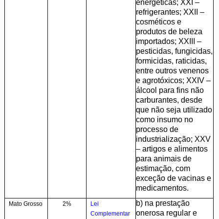
energéticas; XXI –
refrigerantes; XXII –
cosméticos e
produtos de beleza
importados; XXIII –
pesticidas, fungicidas,
formicidas, raticidas,
entre outros venenos
e agrotóxicos; XXIV –
álcool para fins não
carburantes, desde
que não seja utilizado
como insumo no
processo de
industrialização; XXV
– artigos e alimentos
para animais de
estimação, com
exceção de vacinas e
medicamentos.
b) na prestação
Mato Grosso
2%
Lei
onerosa regular e
Complementar