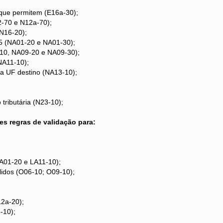
F que permitem (E16a-30);
-70 e N12a-70);
N16-20);
5 (NA01-20 e NA01-30);
9-10, NA09-20 e NA09-30);
NA11-10);
a UF destino (NA13-10);
tributária (N23-10);
es regras de validação para:
LA01-20 e LA11-10);
lidos (O06-10; O09-10);
2a-20);
-10);