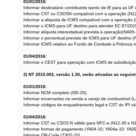
01/01/2016:
Informar destinatário contribuinte isento de IE para as U
Informar CST ou CSOSN compatível com a operação (N12
Informar a alíquota de ICMS compatível com a operação (
Informar o ICMS para UF destino para atender EC 87/201
Informar alíquota interestadual prevista à operação(NA0
Informar o percentual previsto de ICMS para UF destino (
Informar ICMS relativo ao Fundo de Combate à Pobreza n
01/04/2016:
Informar o CEST para operação com ICMS de substituição 
2) NT 2015.002, versão 1.30, serão ativadas as seguint
01/01/2016:
Informar NCM completo (I05-20);
Informar encerrantes na venda a varejo de combustível (
Informar códigos de enquadramento legal e CST do IPI vá
01/04/2016:
Informar CST ou CSOS N válido para NFC-e (N12-30 e N1
Informar formas de pagamento (YA04-10; YA04a-10; YA05
Informar QR-Code (ZX02-10)